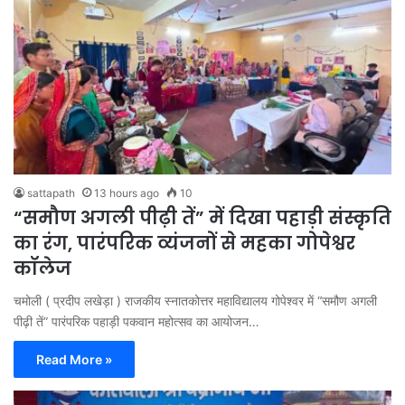
sattapath
13 hours ago
10
“समौण अगली पीढ़ी तें” में दिखा पहाड़ी संस्कृति
का रंग, पारंपरिक व्यंजनों से महका गोपेश्वर
कॉलेज
चमोली ( प्रदीप लखेड़ा ) राजकीय स्नातकोत्तर महाविद्यालय गोपेश्वर में “समौण अगली
पीढ़ी तें” पारंपरिक पहाड़ी पकवान महोत्सव का आयोजन…
Read More »