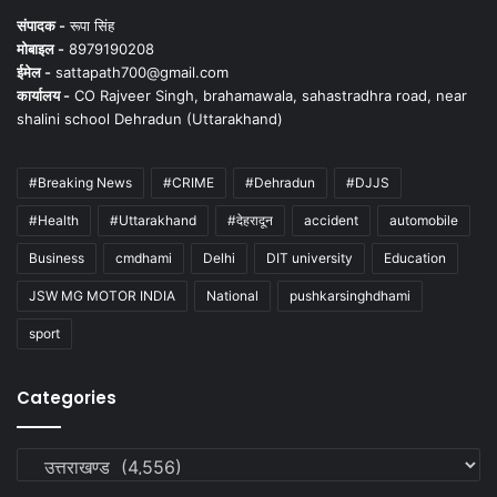
संपादक -
रूपा सिंह
मोबाइल -
8979190208
ईमेल -
sattapath700@gmail.com
कार्यालय -
CO Rajveer Singh, brahamawala, sahastradhra road, near
shalini school Dehradun (Uttarakhand)
#Breaking News
#CRIME
#Dehradun
#DJJS
#Health
#Uttarakhand
#देहरादून
accident
automobile
Business
cmdhami
Delhi
DIT university
Education
JSW MG MOTOR INDIA
National
pushkarsinghdhami
sport
Categories
Categories