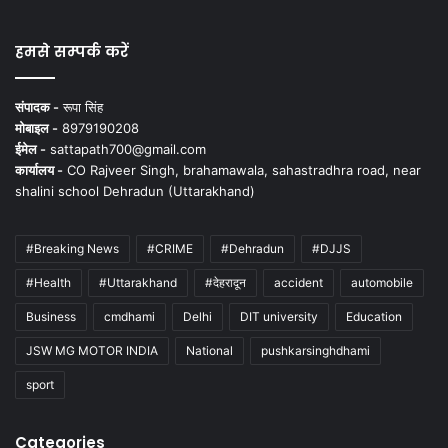
हमसे सम्पर्क करें
संपादक -
रूपा सिंह
मोबाइल -
8979190208
ईमेल -
sattapath700@gmail.com
कार्यालय -
CO Rajveer Singh, brahamawala, sahastradhra road, near
shalini school Dehradun (Uttarakhand)
#Breaking News
#CRIME
#Dehradun
#DJJS
#Health
#Uttarakhand
#देहरादून
accident
automobile
Business
cmdhami
Delhi
DIT university
Education
JSW MG MOTOR INDIA
National
pushkarsinghdhami
sport
Categories