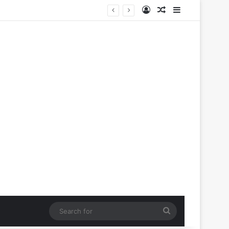
Log In
Random Article
Sidebar
Search
for