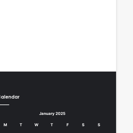
Calendar
January 2025
M
T
W
T
F
S
S