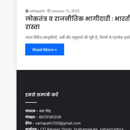
sattapath
January 13, 2025
लोकतंत्र व राजनीतिक भागीदारी : भार
रास्ता
भारत विविध संस्कृतियों, धर्मों और समुदायों की भूमि है, जिनमें से प्रत्येक 
Read More »
हमसे सम्पर्क करें
संपादक -
रूपा सिंह
मोबाइल -
8979190208
ईमेल -
sattapath700@gmail.com
कार्यालय -
CO Rajveer Singh, brahamawala, sahastradhra