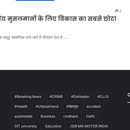
4
तीय मुसलमानों के लिए विकास का सबसे छोटा
इसके समृद्ध सामाजिक ताने-बाने में योगदान देता है।…
#Breaking News
#CRIME
#Dehradun
#DJJS
#Health
#Uttarakhand
#देहरादून
accident
automobile
Business
cmdhami
Delhi
DIT university
Education
JSW MG MOTOR INDIA