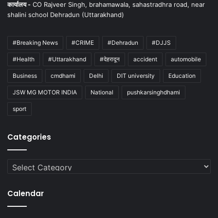
कार्यालय -
CO Rajveer Singh, brahamawala, sahastradhra road, near
shalini school Dehradun (Uttarakhand)
#Breaking News
#CRIME
#Dehradun
#DJJS
#Health
#Uttarakhand
#देहरादून
accident
automobile
Business
cmdhami
Delhi
DIT university
Education
JSW MG MOTOR INDIA
National
pushkarsinghdhami
sport
Categories
Categories
Calendar