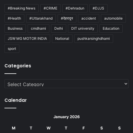
#Breaking News
#CRIME
#Dehradun
#DJJS
#Health
#Uttarakhand
#देहरादून
accident
automobile
Business
cmdhami
Delhi
DIT university
Education
JSW MG MOTOR INDIA
National
pushkarsinghdhami
sport
Categories
Categories
Calendar
January 2026
M
T
W
T
F
S
S