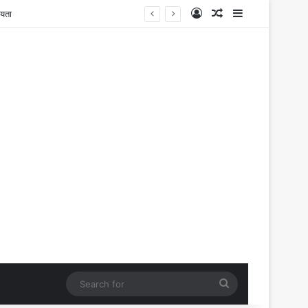
Log In
Random Article
Sidebar
Search
for