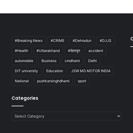
#Breaking News
#CRIME
#Dehradun
#DJJS
#Health
#Uttarakhand
#देहरादून
accident
automobile
Business
cmdhami
Delhi
DIT university
Education
JSW MG MOTOR INDIA
National
pushkarsinghdhami
sport
Categories
Categories