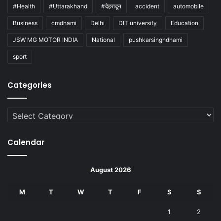
#Health
#Uttarakhand
#देहरादून
accident
automobile
Business
cmdhami
Delhi
DIT university
Education
JSW MG MOTOR INDIA
National
pushkarsinghdhami
sport
Categories
Categories
Calendar
August 2026
M
T
W
T
F
S
S
1
2