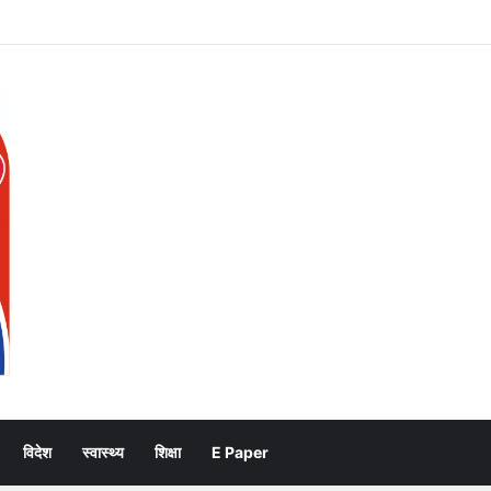
िदेशक एनसीसी ने की शिष्टाचार भेंट, उत्तराखण्ड में एनसीसी के विस्तार एवं आधुनिक आधारभूत संरचना 
विदेश
स्वास्थ्य
शिक्षा
E Paper