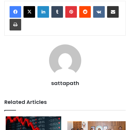
LinkedIn
Tumblr
Pinterest
Reddit
VKontakte
Share via Email
Print
sattapath
Related Articles