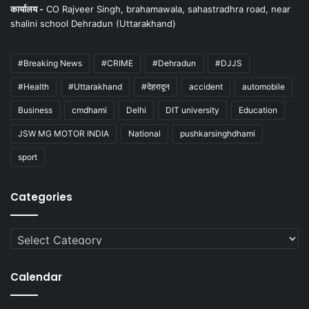
कार्यालय -
CO Rajveer Singh, brahamawala, sahastradhra road, near
shalini school Dehradun (Uttarakhand)
#Breaking News
#CRIME
#Dehradun
#DJJS
#Health
#Uttarakhand
#देहरादून
accident
automobile
Business
cmdhami
Delhi
DIT university
Education
JSW MG MOTOR INDIA
National
pushkarsinghdhami
sport
Categories
Categories
Calendar