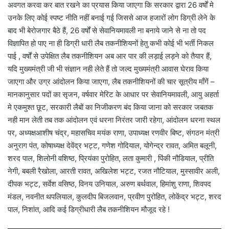
अवगत करवा कर बात रखने का प्रयास किया जाएगा कि सरकार द्वारा 26 वर्षों मे
उनके लिए कोई स्पष्ट नीति नहीं बनाई गई जिससे आज हजारों लोग डिग्री लेने के
बाद भी बेरोजगार बैठे हैं, 26 वर्षों से सेवानियमावली ना बनाये जाने से ना तो पद
विज्ञापित हो पाए ना ही डिग्री धारी लैब तकनीशियनों हेतु कभी कोई भी भर्ती निकल
पाई , वर्षों से उपेक्षित लैब तकनीशियन अब आर पार की लड़ाई लड़ने को तैयार हैं,
यदि मुख्यमंत्री जी भी संज्ञान नही लेते हैं तो जल्द मुख्यमंत्री आवास घेराव किया
जाएगा और उग्र आंदोलन किया जाएगा, लैब तकनीशियनों की चार सूत्रीय माँगें –
मानकानुसार पदों का सृजन, वर्षवार मेरिट के आधार पर सेवानियमावली, आयु अहर्ता
मे एकमुश्त छूट, सरकारी लैबों का निजीकरण बंद किया जाना को सरकार जबतक
नही मान लेती तब तक आंदोलन एवं धरना निरंतर जारी रहेगा, आंदोलन धरना स्थल
पर, अध्यक्षआशीष चंद्र, महासचिव मयंक राणा, उपाध्यक्ष रणवीर बिष्ट, संगठन मंत्री
अनुराग पंत, कोषाध्यक्ष देवेंद्र भट्ट, गणेश गोदियाल, योगेन्द्र रावत, अमित बलूनी,
शरद पाल, शिलोनी वशिष्ठ, प्रियंका पुरोहित, लता कुमारी , पिंकी नौडियाल, प्रीति
नेगी, बबली रैखोला, आरती रावत, अखिलेश भट्ट, रजत नौटियाल, मुस्सावीर अली,
दीपक भट्ट, सर्वेश वसिष्ठ, विनय उनियाल, अरुण बर्थवाल, हिमांशु राणा, शिवपद
मंडल, नवनीत थपलियाल, कुलदीप बिजलवान, प्रवीण पुरोहित, लोकेंद्र भट्ट, शरद
पाल, निशांत, आदि कई डिग्रीधारी लैब तकनीशियन मौजूद रहे !