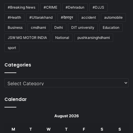
#Breaking News
#CRIME
#Dehradun
#DJJS
#Health
#Uttarakhand
#देहरादून
accident
automobile
Business
cmdhami
Delhi
DIT university
Education
JSW MG MOTOR INDIA
National
pushkarsinghdhami
sport
Categories
Categories
Calendar
August 2026
M
T
W
T
F
S
S