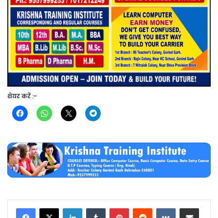
शेयर करें :-
LinkedIn
Tumblr
Pinterest
Reddit
VKontakte
Share via Email