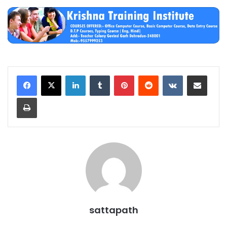
LinkedIn
Tumblr
Pinterest
Reddit
VKontakte
Share via Email
Print
sattapath