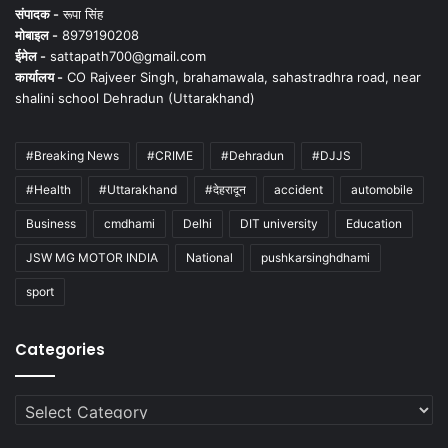
संपादक -
रूपा सिंह
मोबाइल -
8979190208
ईमेल -
sattapath700@gmail.com
कार्यालय -
CO Rajveer Singh, brahamawala, sahastradhra road, near
shalini school Dehradun (Uttarakhand)
#Breaking News
#CRIME
#Dehradun
#DJJS
#Health
#Uttarakhand
#देहरादून
accident
automobile
Business
cmdhami
Delhi
DIT university
Education
JSW MG MOTOR INDIA
National
pushkarsinghdhami
sport
Categories
Categories