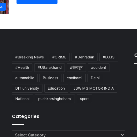
्ड
#Breaking News
#CRIME
#Dehradun
#DJJS
#Health
#Uttarakhand
#देहरादून
accident
automobile
Business
cmdhami
Delhi
DIT university
Education
JSW MG MOTOR INDIA
National
pushkarsinghdhami
sport
Categories
Categories