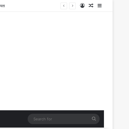
Log In
Random Article
Sidebar
Search
for