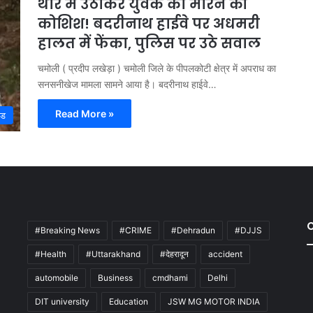
थार में उठाकर युवक को मारने की
कोशिश! बदरीनाथ हाईवे पर अधमरी
हालत में फेंका, पुलिस पर उठे सवाल
चमोली ( प्रदीप लखेड़ा ) चमोली जिले के पीपलकोटी क्षेत्र में अपराध का
सनसनीखेज मामला सामने आया है। बदरीनाथ हाईवे…
Read More »
्ड
#Breaking News
#CRIME
#Dehradun
#DJJS
#Health
#Uttarakhand
#देहरादून
accident
automobile
Business
cmdhami
Delhi
DIT university
Education
JSW MG MOTOR INDIA