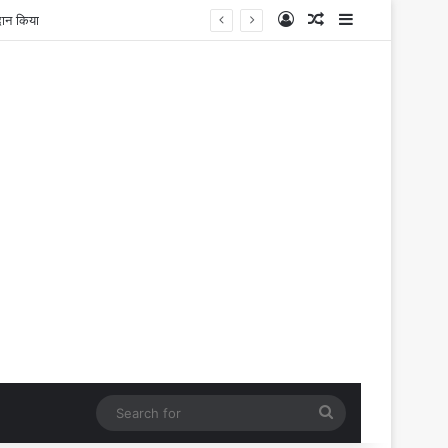
Log In
Random Article
Sidebar
Search
for