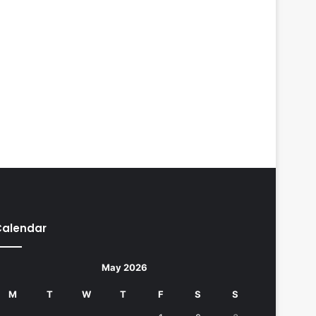
Calendar
May 2026
M
T
W
T
F
S
S