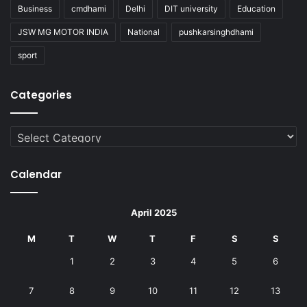
Business
cmdhami
Delhi
DIT university
Education
JSW MG MOTOR INDIA
National
pushkarsinghdhami
sport
Categories
Categories
Calendar
April 2025
M
T
W
T
F
S
S
1
2
3
4
5
6
7
8
9
10
11
12
13